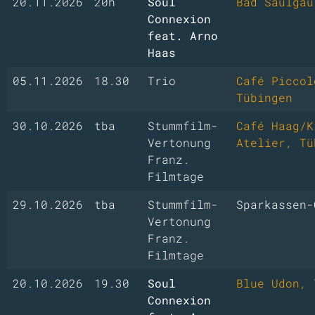
20.11.2026
20h
Soul
Bad Saulgau
Connexion
feat. Arno
Haas
05.11.2026
18.30
Trio
Café Piccol
Tübingen
30.10.2026
tba
Stummfilm-
Café Haag/K
Vertonung
Atelier, Tü
Franz.
Filmtage
29.10.2026
tba
Stummfilm-
Sparkassen-
Vertonung
Franz.
Filmtage
20.10.2026
19.30
Soul
Blue Udon, 
Connexion