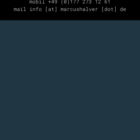
mobil +49 (0)177 273 12 61
mail info [at] marcushalver [dot] de